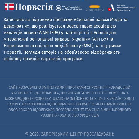
Здійснено за підтримки програми «Сильніші разом: Медіа та
Демократія», що реалізується Всесвітньою асоціацією
видавців новин (WAN-IFRA) у партнерстві з Асоціацією
«Незалежні регіональні видавці України» (АНРВУ) та
Норвезькою асоціацією медіабізнесу (MBL) за підтримки
Норвегії. Погляди авторів не обов’язково відображають
офіційну позицію партнерів програми.
САЙТ РОЗРОБЛЕНО ЗА ПІДТРИМКИ ПРОГРАМИ СПРИЯННЯ ГРОМАДСЬКІЙ
АКТИВНОСТІ «ДОЛУЧАЙСЯ!», ЩО ФІНАНСУЄТЬСЯ АГЕНТСТВОМ США З
МІЖНАРОДНОГО РОЗВИТКУ (USAID) ТА ЗДІЙСНЮЄТЬСЯ PACT В УКРАЇНІ. ЗМІСТ
САЙТУ Є ВИНЯТКОВОЮ ВІДПОВІДАЛЬНІСТЮ PACT ТА ЙОГО ПАРТНЕРІВ I НЕ
ОБОВ’ЯЗКОВО ВІДОБРАЖАЄ ПОГЛЯДИ АГЕНТСТВА США З МІЖНАРОДНОГО
РОЗВИТКУ (USAID) АБО УРЯДУ США
© 2023. ЗАПОРІЗЬКИЙ ЦЕНТР РОЗСЛІДУВАНЬ