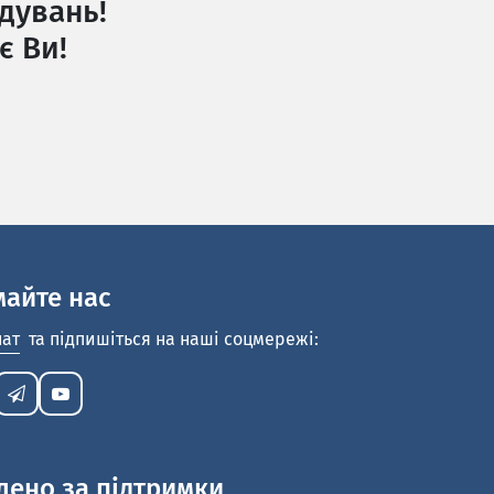
дувань!
є Ви!
майте нас
нат
та підпишіться на наші соцмережі:
лено за підтримки