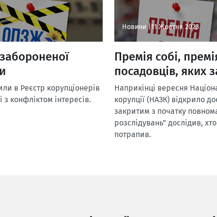
Новини |
11 Жовтня 2023
 забороненої
Премія собі, премі
и
посадовців, яких 
или в Реєстр корупціонерів
Наприкінці вересня Націона
 з конфліктом інтересів.
корупції (НАЗК) відкрило до
закритим з початку повном
розслідувань” дослідив, хто
потрапив.