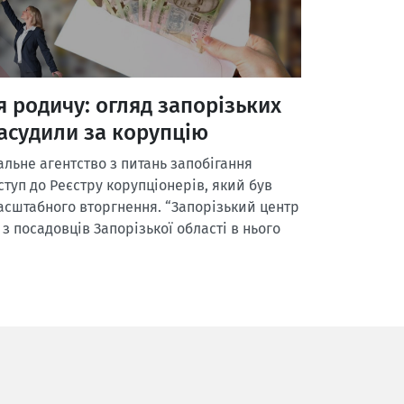
я родичу: огляд запорізьких
засудили за корупцію
льне агентство з питань запобігання
ступ до Реєстру корупціонерів, який був
асштабного вторгнення. “Запорізький центр
 з посадовців Запорізької області в нього