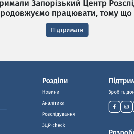
тримали Запорізький Центр Розслі
родовжуємо працювати, тому що 
ПІдтримати
Розділи
Підтри
Новини
Зробіть до
Аналітика
Розслідування
ЗЦР-check
Розроб