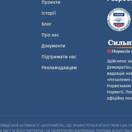
Проекти
Історії
Блог
Про нас
Документи
Підтримати нас
Здійснено за
Рекламодавцям
Демократія»,
видавців нов
«Незалежні р
Норвезькою 
Норвегії. По
офіційну поз
МАДСЬКІЙ АКТИВНОСТІ «ДОЛУЧАЙСЯ!», ЩО ФІНАНСУЄТЬСЯ АГЕНТСТВОМ США З М
Ю PACT ТА ЙОГО ПАРТНЕРІВ I НЕ ОБОВ’ЯЗКОВО ВІДОБРАЖАЄ ПОГЛЯДИ АГЕНТСТВА