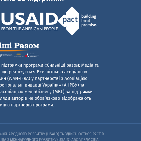
 підтримки програми «Сильніші разом: Медіа та
 що реалізується Всесвітньою асоціацією
ин (WAN-IFRA) у партнерстві з Асоціацією
егіональні видавці України» (АНРВУ) та
асоціацією медіабізнесу (MBL) за підтримки
гляди авторів не обов’язково відображають
ицію партнерів програми.
ІЖНАРОДНОГО РОЗВИТКУ (USAID) ТА ЗДІЙСНЮЄТЬСЯ PACT В
 США З МІЖНАРОДНОГО РОЗВИТКУ (USAID) АБО УРЯДУ США