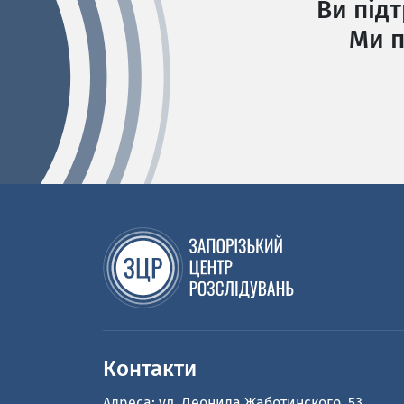
Ви під
Ми п
Контакти
Адреса: ул. Леонида Жаботинского, 53