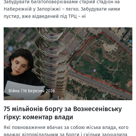
Забудувати багатоповерхівками старий стадіон на
Набережній у Запоріжжі – легко. Забудувати ними
пустир, вже відведений під ТРЦ – ні
Війна |
16 Березня 2026
75 мільйонів боргу за Вознесенівську
гірку: коментар влади
Які повноваження вбачає за собою міська влада, кого
вважає відповідальним за борги і скільки заощадила