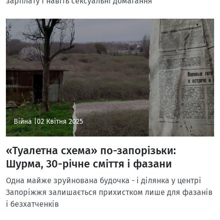
зарплату і навіть сексуальні домагання
Війна |
02 Квітня 2025
«Туалетна схема» по-запорізьки:
Шурма, 30-річне сміття і фазани
Одна майже зруйнована будочка - і ділянка у центрі
Запоріжжя залишається прихистком лише для фазанів
і безхатченків