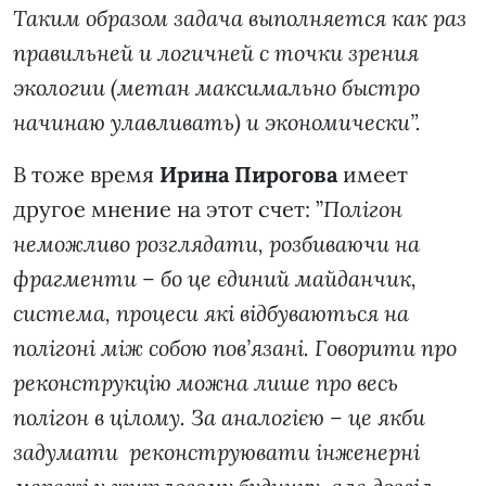
Таким образом задача выполняется как раз
правильней и логичней с точки зрения
экологии (метан максимально быстро
начинаю улавливать) и экономически”.
В тоже время
Ирина Пирогова
имеет
другое мнение на этот счет: ”
Полігон
неможливо розглядати, розбиваючи на
фрагменти – бо це єдиний майданчик,
система, процеси які відбуваються на
полігоні між собою пов’язані. Говорити про
реконструкцію можна лише про весь
полігон в цілому. За аналогією – це якби
задумати реконструювати інженерні