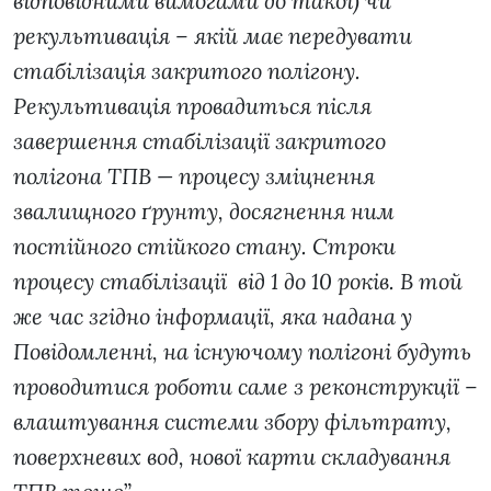
відповідними вимогами до такої) чи
рекультивація – якій має передувати
стабілізація закритого полігону.
Рекультивація провадиться після
завершення стабілізації закритого
полігона ТПВ — процесу зміцнення
звалищного ґрунту, досягнення ним
постійного стійкого стану. Строки
процесу стабілізації від 1 до 10 років. В той
же час згідно інформації, яка надана у
Повідомленні, на існуючому полігоні будуть
проводитися роботи саме з реконструкції –
влаштування системи збору фільтрату,
поверхневих вод, нової карти складування