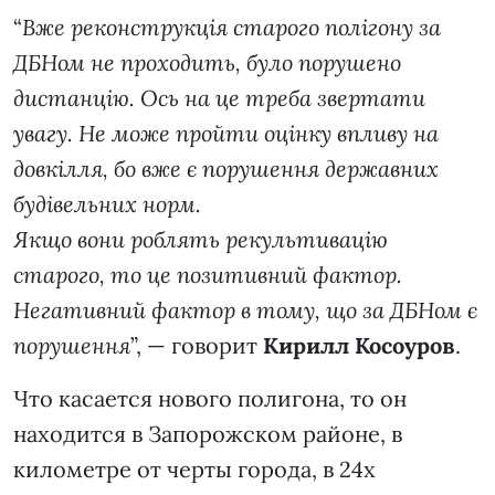
“
Вже реконструкція старого полігону за
ДБНом не проходить, було порушено
дистанцію. Ось на це треба звертати
увагу. Не може пройти оцінку впливу на
довкілля, бо вже є порушення державних
будівельних норм.
Якщо вони роблять рекультивацію
старого, то це позитивний фактор.
Негативний фактор в тому, що за ДБНом є
порушення
”, — говорит
Кирилл Косоуров
.
Что касается нового полигона, то он
находится в Запорожском районе, в
километре от черты города, в 24х