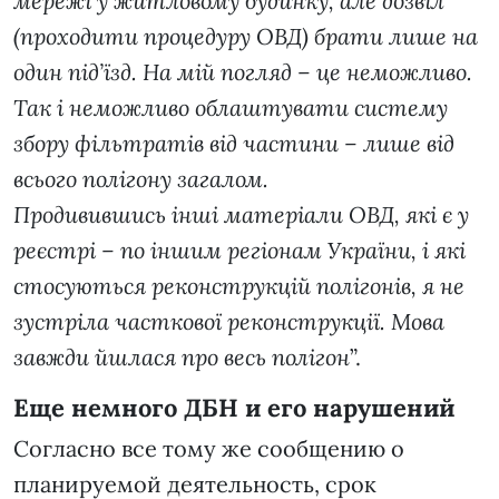
мережі у житловому будинку, але дозвіл
(проходити процедуру ОВД) брати лише на
один під’їзд. На мій погляд – це неможливо.
Так і неможливо облаштувати систему
збору фільтратів від частини – лише від
всього полігону загалом.
Продивившись інші матеріали ОВД, які є у
реєстрі – по іншим регіонам України, і які
стосуються реконструкцій полігонів, я не
зустріла часткової реконструкції. Мова
завжди йшлася про весь полігон
”.
Еще немного ДБН и его нарушений
Согласно все тому же сообщению о
планируемой деятельность, срок