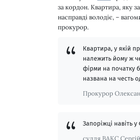
за кордон. Квартира, яку з
насправді володіє, – ваго
прокурор.
Квартира, у якій п
належить йому ж че
фірми на початку б
названа на честь од
Прокурор Олексан
Запоріжці навіть у
суддя ВАКС Сергі