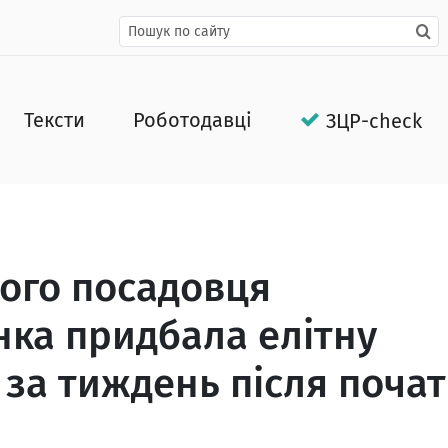
Тексти
Роботодавці
ЗЦР-check
ого посадовця
нка придбала елітну
 за тиждень після почат