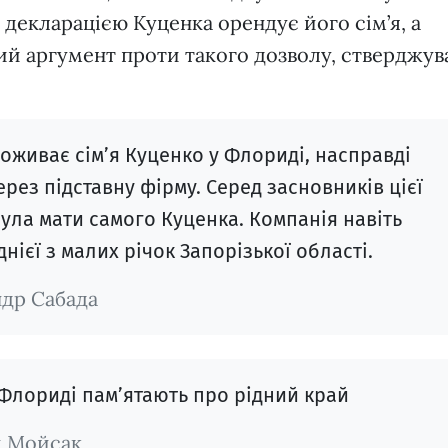
а декларацією Куценка орендує його сім’я, а
мий аргумент проти такого дозволу, стверджув
роживає сім’я Куценко у Флориді, насправді
рез підставну фірму. Серед засновників цієї
ула мати самого Куценка. Компанія навіть
нієї з малих річок Запорізької області.
др Сабада
 Флориді пам’ятають про рідний край
й Мойсак