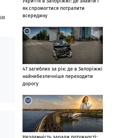
Укриття в Запоріжжі: де знайти і
як спромогтися потрапити
всередину
ав
47 загиблих за рік: де в Запоріжжі
найнебезпечніше переходити
дорогу
Незламність заради потужності: