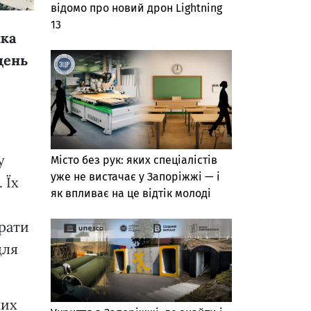
відомо про новий дрон Lightning
13
нка
день
у
Місто без рук: яких спеціалістів
уже не вистачає у Запоріжжі — і
 Їх
як впливає на це відтік молоді
ирати
для
них