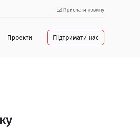
Прислати новину
Проекти
Підтримати нас
ку