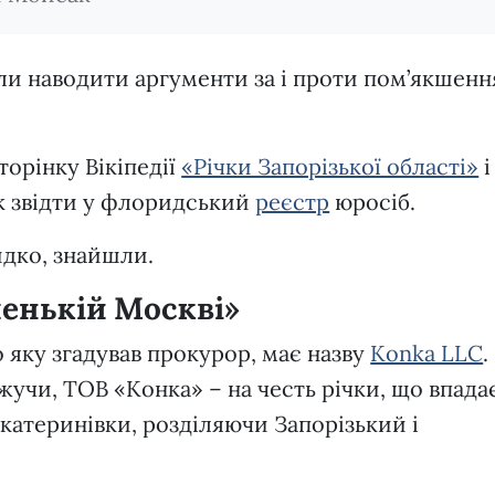
ли наводити аргументи за і проти пом’якшенн
торінку Вікіпедії
«Річки Запорізької області»
і
ок звідти у флоридський
реєстр
юросіб.
видко, знайшли.
енькій Москві»
о яку згадував прокурор, має назву
Konka LLC
.
жучи, ТОВ «Конка» – на честь річки, що впада
окатеринівки, розділяючи Запорізький і