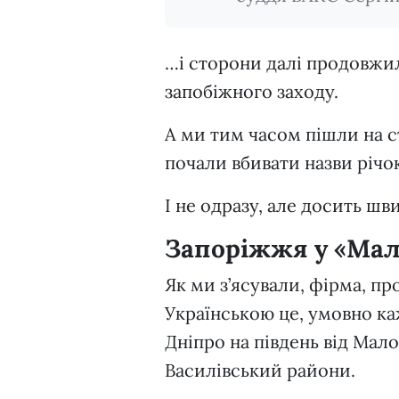
…і сторони далі продовжи
запобіжного заходу.
А ми тим часом пішли на с
почали вбивати назви річ
І не одразу, але досить ш
Запоріжжя у «Мал
Як ми з’ясували, фірма, пр
Українською це, умовно ка
Дніпро на південь від Мал
Василівський райони.