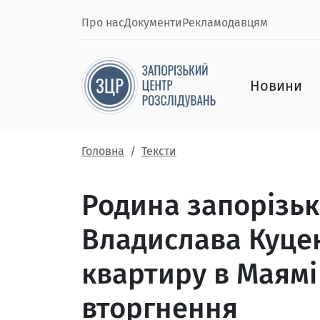
Про нас
Документи
Рекламодавцям
Новини
Головна
Тексти
Родина запорізьк
Владислава Куце
квартиру в Маямі
вторгнення