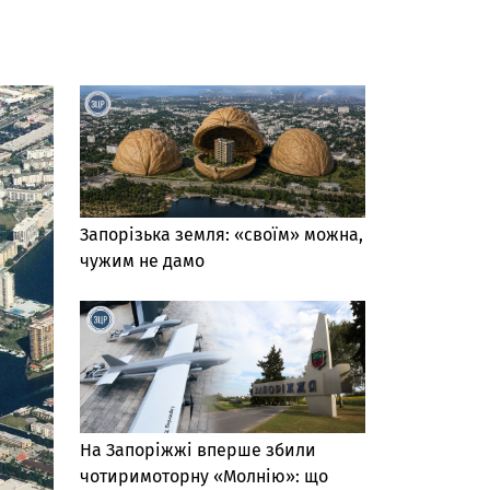
Запорізька земля: «своїм» можна,
чужим не дамо
На Запоріжжі вперше збили
чотиримоторну «Молнію»: що