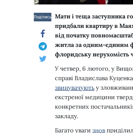
Мати і теща заступника г
Поділись!
придбали квартиру в Маям
від початку повномасштаб
житла за одним-єдиним фа
флоридську нерухомість 
У четвер, 6 лютого, у Вищ
справі Владислава Куценка
звинувачують
у зловживанн
екстреної медицини твердя
конкретних постачальникі
закладу.
Багато уваги
знов
приділил