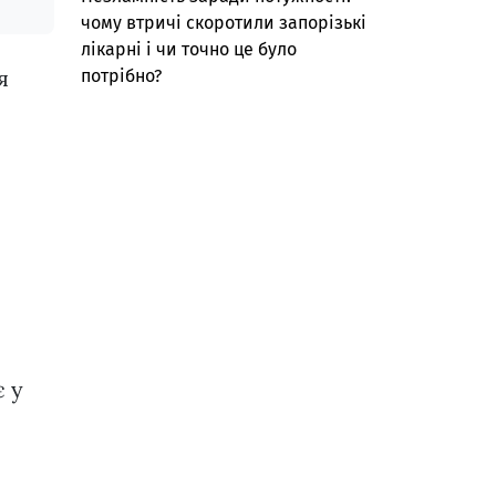
чому втричі скоротили запорізькі
лікарні і чи точно це було
я
потрібно?
є у