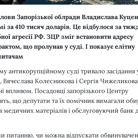
олови Запорізької облради Владислава Куце
і за 410 тисяч доларів. Це відбулося за тиж
ної агресії РФ. ЗЦР зміг встановити адресу
ктом, що пролунав у суді. І показує елітну
читачам
ому антикорупційному суді тривало засідання 
, Вячеслава Колесникова і Сергія Чижеликова.
і впливом. Посадовці запорізького Центру
ть, що депутати та їх помічник вимагали об
в медичних матеріалів і обслуговуючий банк 
и питанню, чи можна відпускати обвинуваче