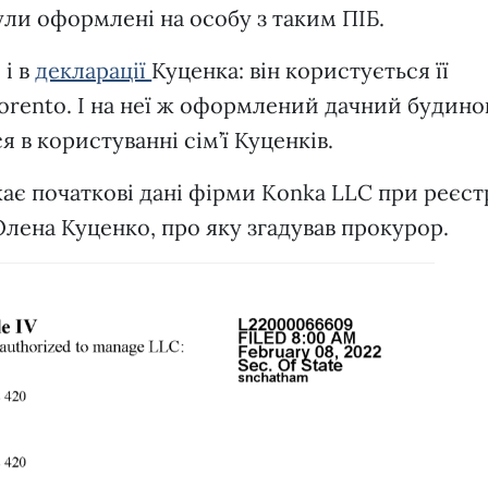
ули оформлені на особу з таким ПІБ.
 і в
декларації
Куценка: він користується її
rento. І на неї ж оформлений дачний будинок
я в користуванні сім’ї Куценків.
жає початкові дані фірми Konka LLC при реєстр
 Олена Куценко, про яку згадував прокурор.