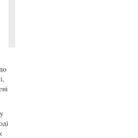
 до
і,
ені
щу
оді
х