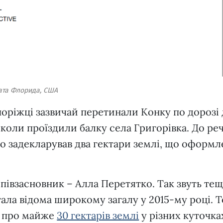
тата Флорида, США
поріжці зазвичай перетинали Конку по дорозі
 коли проїздили балку села Григорівка. До реч
ко задекларував два гектари землі, що оформл
півзасновник – Алла Перетятко. Так звуть те
тала відома широкому загалу у 2015-му році. Т
 про майже
30 гектарів землі
у різних куточка