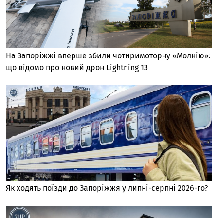
На Запоріжжі вперше збили чотиримоторну «Молнію»:
що відомо про новий дрон Lightning 13
Як ходять поїзди до Запоріжжя у липні-серпні 2026-го?