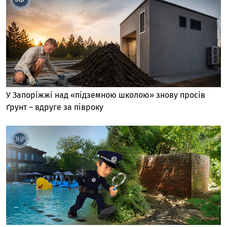
У Запоріжжі над «підземною школою» знову просів
ґрунт – вдруге за півроку