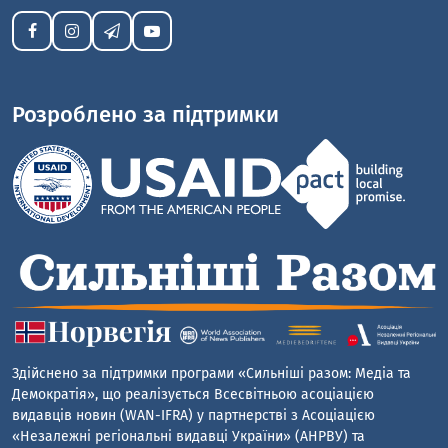
Розроблено за підтримки
Здійснено за підтримки програми «Сильніші разом: Медіа та
Демократія», що реалізується Всесвітньою асоціацією
видавців новин (WAN-IFRA) у партнерстві з Асоціацією
«Незалежні регіональні видавці України» (АНРВУ) та