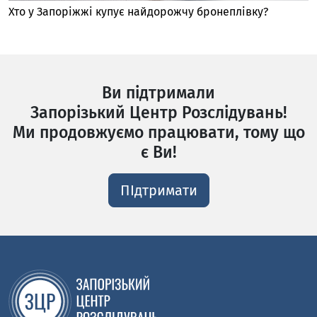
Хто у Запоріжжі купує найдорожчу бронеплівку?
Ви підтримали
Запорізький Центр Розслідувань!
Ми продовжуємо працювати, тому що
є Ви!
ПІдтримати