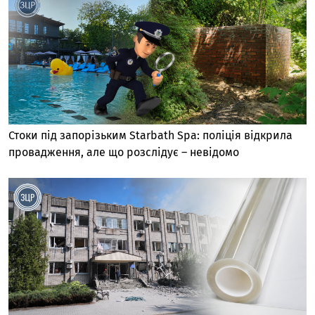
Стоки під запорізьким Starbath Spa: поліція відкрила
провадження, але що розслідує – невідомо