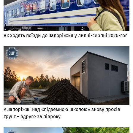
Як ходять поїзди до Запоріжжя у липні-серпні 2026-го?
У Запоріжжі над «підземною школою» знову просів
ґрунт – вдруге за півроку