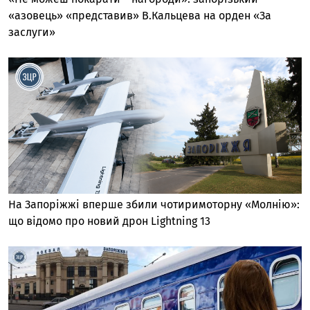
«азовець» «представив» В.Кальцева на орден «За
заслуги»
На Запоріжжі вперше збили чотиримоторну «Молнію»:
що відомо про новий дрон Lightning 13