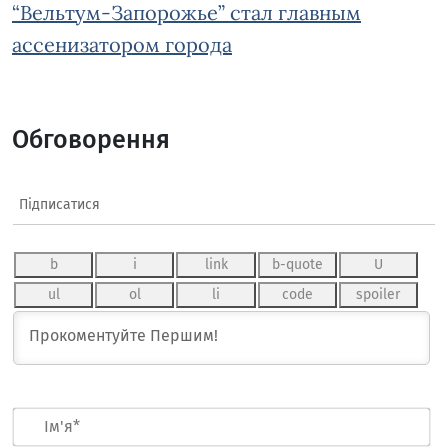
“Вельтум-Запорожье” стал главным
ассенизатором города
Обговорення
Підписатися
Ім