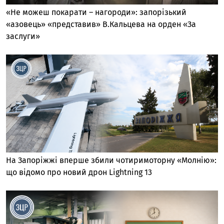
«Не можеш покарати – нагороди»: запорізький
«азовець» «представив» В.Кальцева на орден «За
заслуги»
На Запоріжжі вперше збили чотиримоторну «Молнію»:
що відомо про новий дрон Lightning 13