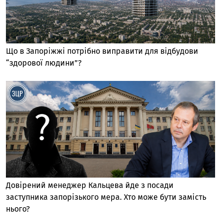
Що в Запоріжжі потрібно виправити для відбудови
“здорової людини”?
Довірений менеджер Кальцева йде з посади
заступника запорізького мера. Хто може бути замість
нього?