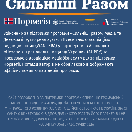
Здійснено за підтримки програми «Сильніші разом: Медіа та
Демократія», що реалізується Всесвітньою асоціацією
видавців новин (WAN-IFRA) у партнерстві з Асоціацією
«Незалежні регіональні видавці України» (АНРВУ) та
Норвезькою асоціацією медіабізнесу (MBL) за підтримки
Норвегії. Погляди авторів не обов’язково відображають
офіційну позицію партнерів програми.
САЙТ РОЗРОБЛЕНО ЗА ПІДТРИМКИ ПРОГРАМИ СПРИЯННЯ ГРОМАДСЬКІЙ
АКТИВНОСТІ «ДОЛУЧАЙСЯ!», ЩО ФІНАНСУЄТЬСЯ АГЕНТСТВОМ США З
МІЖНАРОДНОГО РОЗВИТКУ (USAID) ТА ЗДІЙСНЮЄТЬСЯ PACT В УКРАЇНІ. ЗМІСТ
САЙТУ Є ВИНЯТКОВОЮ ВІДПОВІДАЛЬНІСТЮ PACT ТА ЙОГО ПАРТНЕРІВ I НЕ
ОБОВ’ЯЗКОВО ВІДОБРАЖАЄ ПОГЛЯДИ АГЕНТСТВА США З МІЖНАРОДНОГО
РОЗВИТКУ (USAID) АБО УРЯДУ США