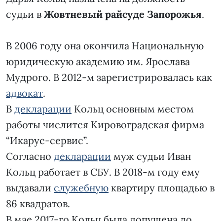
судьи в
Жовтневый райсуде Запорожья
.
В 2006 году она окончила Национальную
юридическую академию им. Ярослава
Мудрого. В 2012-м зарегистрировалась как
адвокат
.
В
декларации
Кольц основным местом
работы числится Кировоградская фирма
“Икарус-сервис”.
Согласно
декларации
муж судьи Иван
Кольц работает в СБУ. В 2018-м году ему
выдавали
служебную
квартиру площадью в
86 квадратов.
В мае 2017-го Кольц была допущена до