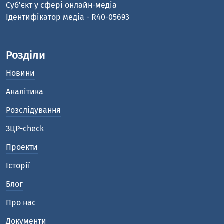
Cуб'єкт у сфері онлайн-медіа
Ідентифікатор медіа - R40-05693
Розділи
Новини
Аналітика
Розслідування
ЗЦР-check
Проекти
Історії
Блог
Про нас
Документи