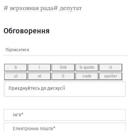
верховная рада
депутат
Обговорення
Підписатися
Ім
Ел
по