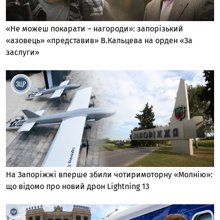
«Не можеш покарати – нагороди»: запорізький
«азовець» «представив» В.Кальцева на орден «За
заслуги»
На Запоріжжі вперше збили чотиримоторну «Молнію»:
що відомо про новий дрон Lightning 13