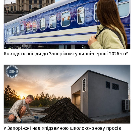
Як ходять поїзди до Запоріжжя у липні-серпні 2026-го?
У Запоріжжі над «підземною школою» знову просів