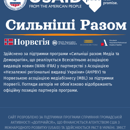
Здійснено за підтримки програми «Сильніші разом: Медіа та
Демократія», що реалізується Всесвітньою асоціацією
видавців новин (WAN-IFRA) у партнерстві з Асоціацією
«Незалежні регіональні видавці України» (АНРВУ) та
Норвезькою асоціацією медіабізнесу (MBL) за підтримки
Норвегії. Погляди авторів не обов’язково відображають
офіційну позицію партнерів програми.
САЙТ РОЗРОБЛЕНО ЗА ПІДТРИМКИ ПРОГРАМИ СПРИЯННЯ ГРОМАДСЬКІЙ
АКТИВНОСТІ «ДОЛУЧАЙСЯ!», ЩО ФІНАНСУЄТЬСЯ АГЕНТСТВОМ США З
МІЖНАРОДНОГО РОЗВИТКУ (USAID) ТА ЗДІЙСНЮЄТЬСЯ PACT В УКРАЇНІ. ЗМІСТ