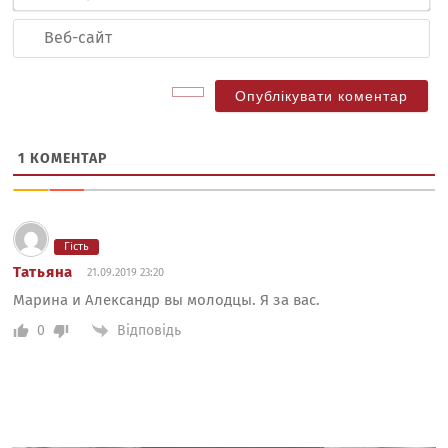
Ве
са
1
КОМЕНТАР
Гість
Татьяна
21.09.2019 23:20
Марина и Александр вы молодцы. Я за вас.
Відповідь
0