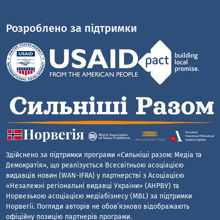
Розроблено за підтримки
Здійснено за підтримки програми «Сильніші разом: Медіа та
Демократія», що реалізується Всесвітньою асоціацією
видавців новин (WAN-IFRA) у партнерстві з Асоціацією
«Незалежні регіональні видавці України» (АНРВУ) та
Норвезькою асоціацією медіабізнесу (MBL) за підтримки
Норвегії. Погляди авторів не обов’язково відображають
офіційну позицію партнерів програми.