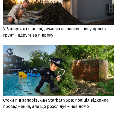
У Запоріжжі над «підземною школою» знову просів
ґрунт – вдруге за півроку
Стоки під запорізьким Starbath Spa: поліція відкрила
провадження, але що розслідує – невідомо