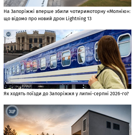
На Запоріжжі вперше збили чотиримоторну «Молнію»:
що відомо про новий дрон Lightning 13
Як ходять поїзди до Запоріжжя у липні-серпні 2026-го?