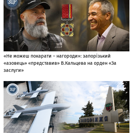
«Не можеш покарати – нагороди»: запорізький
«азовець» «представив» В.Кальцева на орден «За
заслуги»