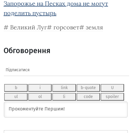
Запорожье на Песках дома не могут
поделить пустырь
Великий Луг
горсовет
земля
Обговорення
Підписатися
Ім