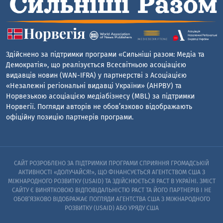
Здійснено за підтримки програми «Сильніші разом: Медіа та
Демократія», що реалізується Всесвітньою асоціацією
видавців новин (WAN-IFRA) у партнерстві з Асоціацією
«Незалежні регіональні видавці України» (АНРВУ) та
Норвезькою асоціацією медіабізнесу (MBL) за підтримки
Норвегії. Погляди авторів не обов’язково відображають
офіційну позицію партнерів програми.
САЙТ РОЗРОБЛЕНО ЗА ПІДТРИМКИ ПРОГРАМИ СПРИЯННЯ ГРОМАДСЬКІЙ
АКТИВНОСТІ «ДОЛУЧАЙСЯ!», ЩО ФІНАНСУЄТЬСЯ АГЕНТСТВОМ США З
МІЖНАРОДНОГО РОЗВИТКУ (USAID) ТА ЗДІЙСНЮЄТЬСЯ PACT В УКРАЇНІ. ЗМІСТ
САЙТУ Є ВИНЯТКОВОЮ ВІДПОВІДАЛЬНІСТЮ PACT ТА ЙОГО ПАРТНЕРІВ I НЕ
ОБОВ’ЯЗКОВО ВІДОБРАЖАЄ ПОГЛЯДИ АГЕНТСТВА США З МІЖНАРОДНОГО
РОЗВИТКУ (USAID) АБО УРЯДУ США