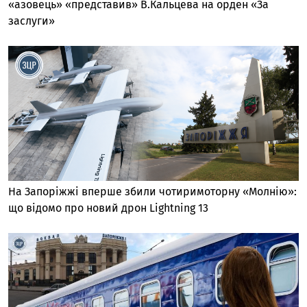
«азовець» «представив» В.Кальцева на орден «За
заслуги»
На Запоріжжі вперше збили чотиримоторну «Молнію»:
що відомо про новий дрон Lightning 13