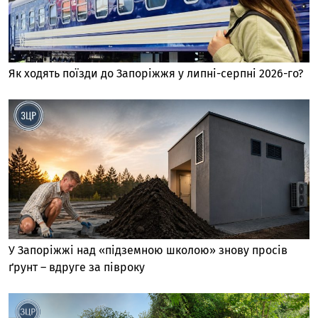
Як ходять поїзди до Запоріжжя у липні-серпні 2026-го?
У Запоріжжі над «підземною школою» знову просів
ґрунт – вдруге за півроку