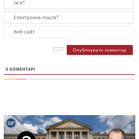
Ел
по
Ве
са
0
КОМЕНТАРІ