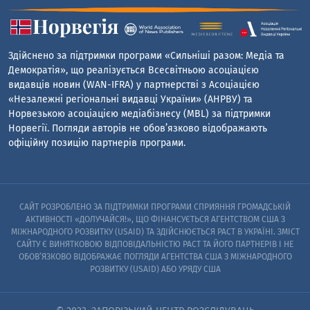
Здійснено за підтримки програми «Сильніші разом: Медіа та
Демократія», що реалізується Всесвітньою асоціацією
видавців новин (WAN-IFRA) у партнерстві з Асоціацією
«Незалежні регіональні видавці України» (АНРВУ) та
Норвезькою асоціацією медіабізнесу (MBL) за підтримки
Норвегії. Погляди авторів не обов’язково відображають
офіційну позицію партнерів програми.
САЙТ РОЗРОБЛЕНО ЗА ПІДТРИМКИ ПРОГРАМИ СПРИЯННЯ ГРОМАДСЬКІЙ
АКТИВНОСТІ «ДОЛУЧАЙСЯ!», ЩО ФІНАНСУЄТЬСЯ АГЕНТСТВОМ США З
МІЖНАРОДНОГО РОЗВИТКУ (USAID) ТА ЗДІЙСНЮЄТЬСЯ PACT В УКРАЇНІ. ЗМІСТ
САЙТУ Є ВИНЯТКОВОЮ ВІДПОВІДАЛЬНІСТЮ PACT ТА ЙОГО ПАРТНЕРІВ I НЕ
ОБОВ’ЯЗКОВО ВІДОБРАЖАЄ ПОГЛЯДИ АГЕНТСТВА США З МІЖНАРОДНОГО
РОЗВИТКУ (USAID) АБО УРЯДУ США