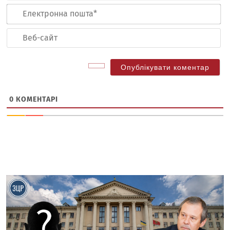
Ел
по
Ве
са
0
КОМЕНТАРІ