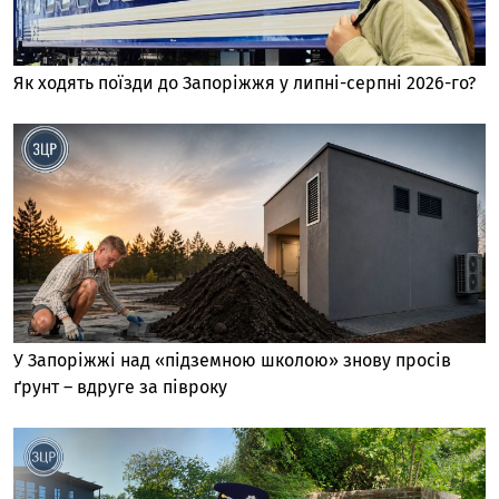
Як ходять поїзди до Запоріжжя у липні-серпні 2026-го?
У Запоріжжі над «підземною школою» знову просів
ґрунт – вдруге за півроку