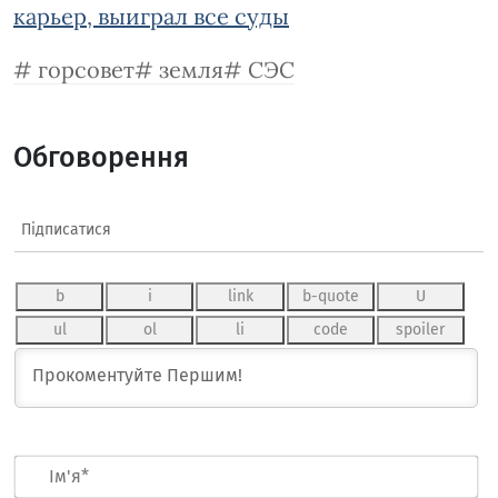
карьер, выиграл все суды
горсовет
земля
СЭС
Обговорення
Підписатися
Ім