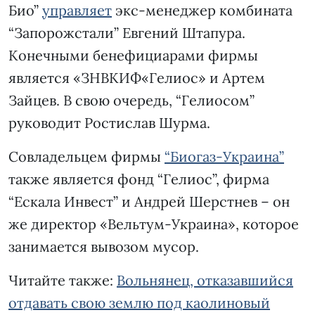
Био”
управляет
экс-менеджер комбината
“Запорожстали” Евгений Штапура.
Конечными бенефициарами фирмы
является «ЗНВКИФ«Гелиос» и Артем
Зайцев. В свою очередь, “Гелиосом”
руководит Ростислав Шурма.
Совладельцем фирмы
“Биогаз-Украина”
также является фонд “Гелиос”, фирма
“Ескала Инвест” и Андрей Шерстнев – он
же директор «Вельтум-Украина», которое
занимается вывозом мусор.
Читайте также:
Вольнянец, отказавшийся
отдавать свою землю под каолиновый