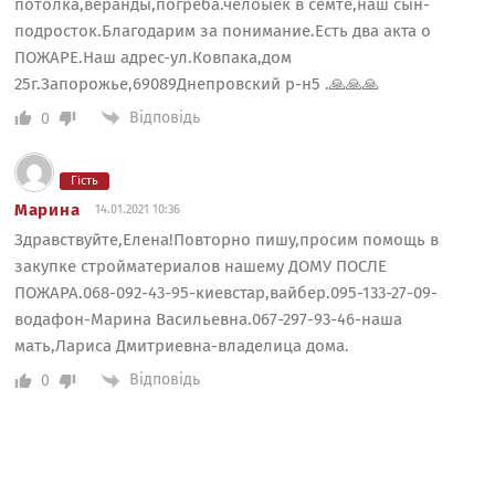
потолка,веранды,погреба.челоыек в семте,наш сын-
подросток.Благодарим за понимание.Есть два акта о
ПОЖАРЕ.Наш адрес-ул.Ковпака,дом
25г.Запорожье,69089Днепровский р-н5 .🙏🙏🙏
Відповідь
0
Гість
Марина
14.01.2021 10:36
Здравствуйте,Елена!Повторно пишу,просим помощь в
закупке стройматериалов нашему ДОМУ ПОСЛЕ
ПОЖАРА.068-092-43-95-киевстар,вайбер.095-133-27-09-
водафон-Марина Васильевна.067-297-93-46-наша
мать,Лариса Дмитриевна-владелица дома.
Відповідь
0