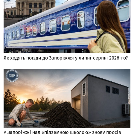
Як ходять поїзди до Запоріжжя у липні-серпні 2026-го?
У Запоріжжі над «підземною школою» знову просів