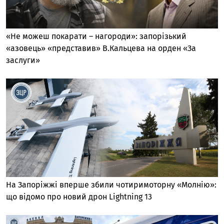
«Не можеш покарати – нагороди»: запорізький
«азовець» «представив» В.Кальцева на орден «За
заслуги»
На Запоріжжі вперше збили чотиримоторну «Молнію»:
що відомо про новий дрон Lightning 13