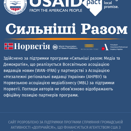
Здійснено за підтримки програми «Сильніші разом: Медіа та
Демократія», що реалізується Всесвітньою асоціацією
видавців новин (WAN-IFRA) у партнерстві з Асоціацією
«Незалежні регіональні видавці України» (АНРВУ) та
Норвезькою асоціацією медіабізнесу (MBL) за підтримки
Норвегії. Погляди авторів не обов’язково відображають
офіційну позицію партнерів програми.
САЙТ РОЗРОБЛЕНО ЗА ПІДТРИМКИ ПРОГРАМИ СПРИЯННЯ ГРОМАДСЬКІЙ
АКТИВНОСТІ «ДОЛУЧАЙСЯ!», ЩО ФІНАНСУЄТЬСЯ АГЕНТСТВОМ США З