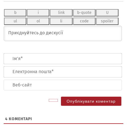
Ім
Ел
по
Ве
са
4
КОМЕНТАРІ