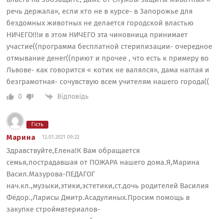
речь держала», если кто не в курсе- в Запорожье для
бездомных животных не делается городской властью
НИЧЕГО!!!и в этом НИЧЕГО эта чиновница принимает
участие((программа бесплатной стерилизации- очередное
отмывание денег((приют и прочее , что есть к примеру во
Львове- как говорится « котик не валялся», дама наглая и
безграмотная- сочувствую всем учителям нашего города((
Відповідь
0
Гість
Марина
12.01.2021 09:22
Здравствуйте,Елена!К Вам обращается
семья,пострадавшая от ПОЖАРА нашего дома.Я,Марина
Васил.Мазурова-ПЕДАГОГ
нач.кл.,музыки,этики,эстетики,ст.дочь родителей Василия
Фёдор.,Ларисы Дмитр.Асадулиных.Просим помощь в
закупке строймвтериалов-