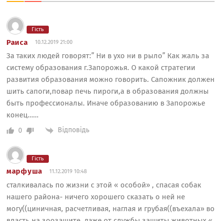
Гість
Раиса
10.12.2019 21:00
За таких людей говорят:” Ни в ухо ни в рыло” Как жаль за
систему образования г.Запорожья. О какой стратегии
развития образования можно говорить. Сапожник должен
шить сапоги,повар печь пироги,а в образования должны
быть профессионалы. Иначе образованию в Запорожье
конец……
Відповідь
0
Гість
марфуша
11.12.2019 10:48
сталкивалась по жизни с этой « особой» , спасая собак
нашего района- ничего хорошего сказать о ней не
могу((циничная, расчетливая, наглая и грубая((въехала» во
власть на зоозащите, даже от службы защиты животных «