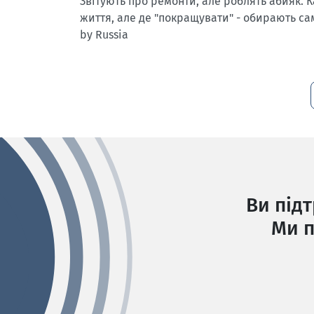
Звітують про ремонти, але роблять абияк. 
життя, але де "покращувати" - обирають сам
by Russia
Ви під
Ми п