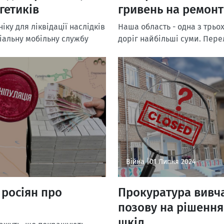
гетиків
гривень на ремонт
іку для ліквідації наслідків
Наша область - одна з трьо
ціальну мобільну службу
доріг найбільші суми. Пере
Війна |
01 Липня 2024
 росіян про
Прокуратура вивча
позову на рішення
шкіл