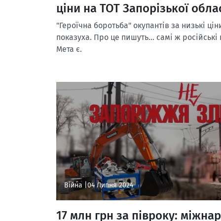
ціни на ТОТ Запорізької обла
"Героїчна боротьба" окупантів за низькі цін
показуха. Про це пишуть... самі ж російськ
Мета є.
Війна |
04 Липня 2024
17 млн грн за півроку: міжнар