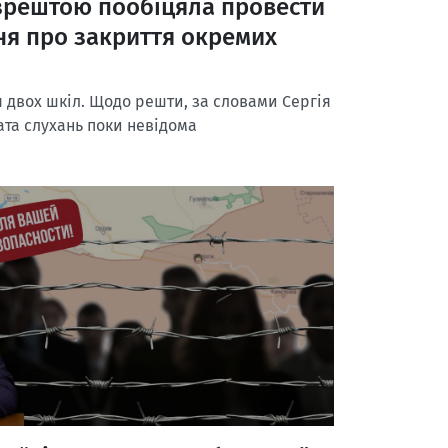
 зрештою пообіцяла провести
ня про закриття окремих
 двох шкіл. Щодо решти, за словами Сергія
Дата слухань поки невідома