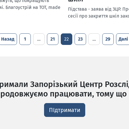
Кажуть, що покращують
і. Благоустрій на ТОТ, made
Підстава - заява від ЗЦР. 
сесії про закриття шкіл за
Назад
1
…
21
22
23
…
29
Далі
тримали Запорізький Центр Розслі
родовжуємо працювати, тому що 
ПІдтримати