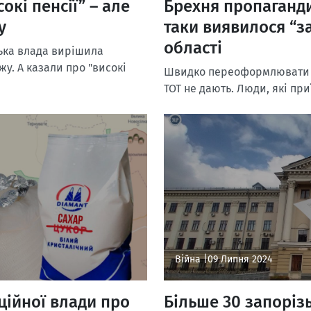
окі пенсії” – але
Брехня пропаганди
у
таки виявилося “з
області
ська влада вирішила
у. А казали про "високі
Швидко переоформлювати н
ТОТ не дають. Люди, які при
Війна |
09 Липня 2024
ційної влади про
Більше 30 запоріз