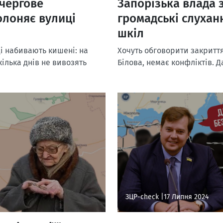
 чергове
Запорізька влада
олоняє вулиці
громадські слухан
шкіл
і набивають кишені: на
Хочуть обговорити закриття
кілька днів не вивозять
Білова, немає конфліктів. 
ЗЦР-check |
17 Липня 2024