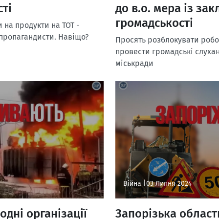
сті
до в.о. мера із за
громадськості
и на продукти на ТОТ -
і пропагандисти. Навіщо?
Просять розблокувати робо
провести громадські слуха
міськради
Війна |
03 Липня 2024
одні організації
Запорізька област