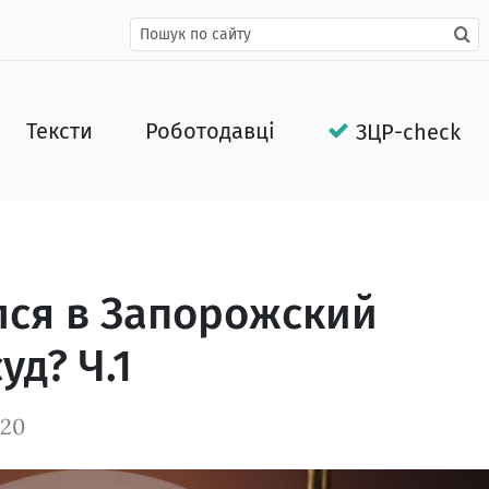
Тексти
Роботодавці
ЗЦР-check
ался в Запорожский
д? Ч.1
020