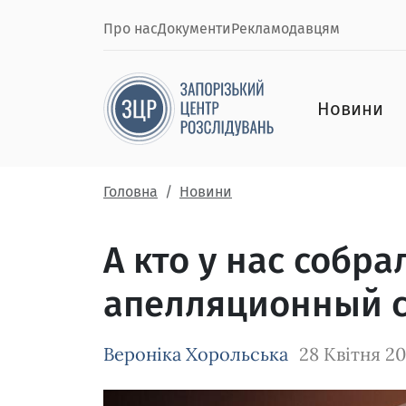
Про нас
Документи
Рекламодавцям
Новини
Головна
Новини
А кто у нас собр
апелляционный су
Вероніка Хорольська
28 Квітня 2
Зображення завантажується