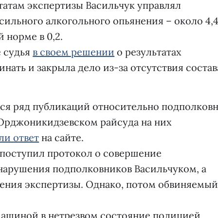
ьтатам экспертизы Васильчук управлял
сильного алкогольного опьянения – около 4,
 норме в 0,2.
е судья
в своем решении
о результатах
нать и закрыла дело из-за отсутствия состав
лся ряд публикаций относительно подполков
 Орджоникидзевском райсуда на них
ли ответ
на сайте.
д поступил протокол о совершение
нарушения подполковников Васильчуком, а
ения экспертизы. Однако, потом обвиняемый
машиной в нетрезвом состояние полицией