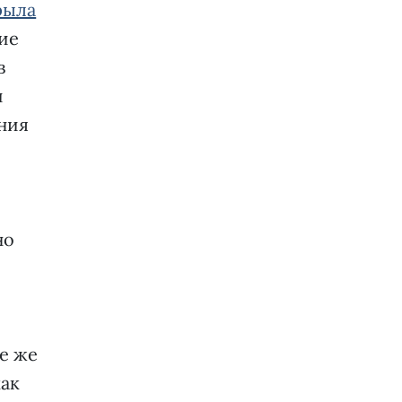
рыла
ие
в
и
ния
но
е же
как