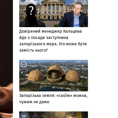
Довірений менеджер Кальцева
йде з посади заступника
запорізького мера. Хто може бути
замість нього?
Запорізька земля: «своїм» можна,
чужим не дамо