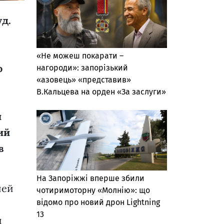
д.
«Не можеш покарати –
о
нагороди»: запорізький
«азовець» «представив»
В.Кальцева на орден «За заслуги»
и
ий
в
На Запоріжжі вперше збили
шей
чотиримоторну «Молнію»: що
відомо про новий дрон Lightning
13
й