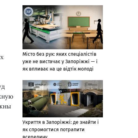
Місто без рук: яких спеціалістів
их
уже не вистачає у Запоріжжі — і
як впливає на це відтік молоді
уд
жную
лжны
Укриття в Запоріжжі: де знайти і
як спромогтися потрапити
всередину