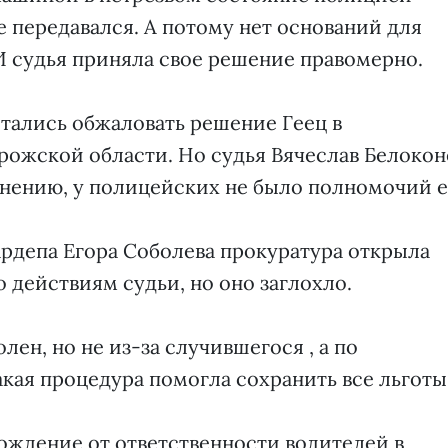
не передавался. А потому нет оснований для
И судья приняла свое решение правомерно.
тались обжаловать решение Геец в
ожской области. Но судья Вячеслав Белокон
 мнению, у полицейских не было полномочий 
ардепа Егора Соболева прокуратура открыла
 действиям судьи, но оно заглохло.
лен, но не из-за случившегося , а по
кая процедура помогла сохранить все льготы
бождение от ответственности водителей в