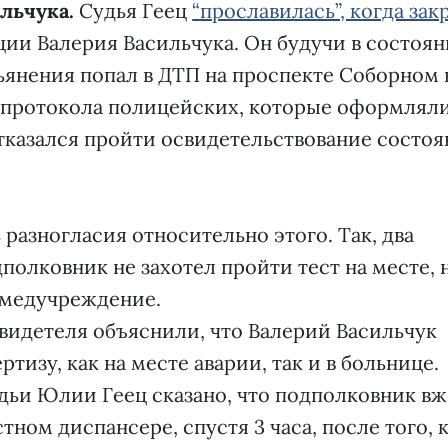
льчука.
Судья Геец
“прославилась”, когда зак
ии Валерия Васильчука. Он будучи в состоян
ьянения попал в ДТП на проспекте Соборном 
о протокола полицейских, которые оформлял
тказался пройти освидетельствование состоя
 разногласия относительно этого. Так, два
дполковник не захотел пройти тест на месте, 
 медучреждение.
свидетеля объяснили, что Валерий Васильчук
тизу, как на месте аварии, так и в больнице.
дьи Юлии Геец сказано, что подполковник вж
ном диспансере, спустя 3 часа, после того, 