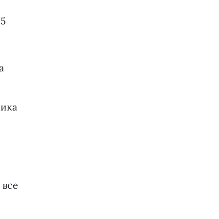
45
а
ника
 все