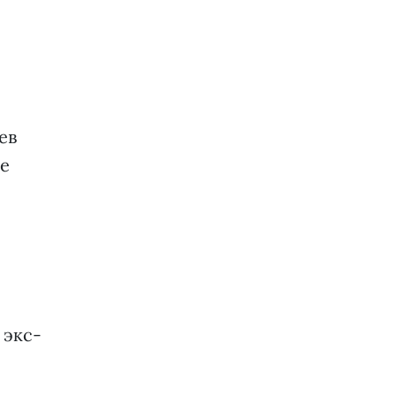
ев
ее
 экс-