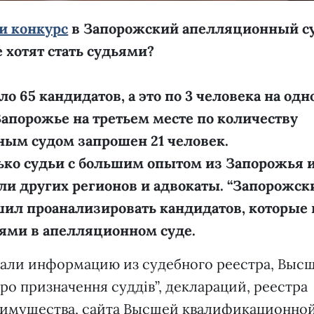
и конкурс
в Запорожский апелляционный су
 хотят стать судьями?
о 65 кандидатов, а это по 3 человека на одн
Запорожье на третьем месте по количеству
ным судом запрошен 21 человек.
лько судьи с большим опытом из Запорожья 
ели других регионов и адвокаты. “Запорожск
шил проанализировать кандидатов, которые 
ьями в апелляционном суде.
вали информацию из судебного реестра, Выс
ро призначення суддів”, деклараций, реестра
ра имущества, сайта Высшей квалификационно