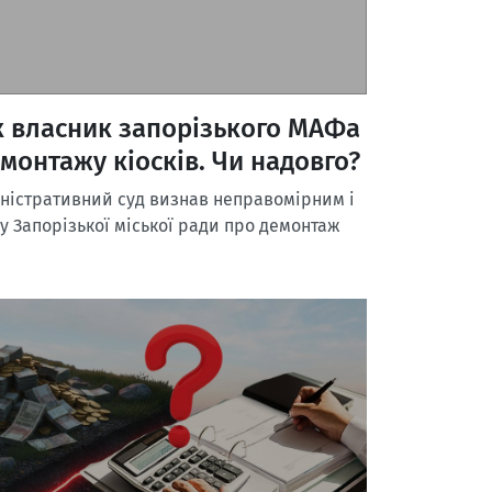
як власник запорізького МАФа
монтажу кіосків. Чи надовго?
ністративний суд визнав неправомірним і
у Запорізької міської ради про демонтаж