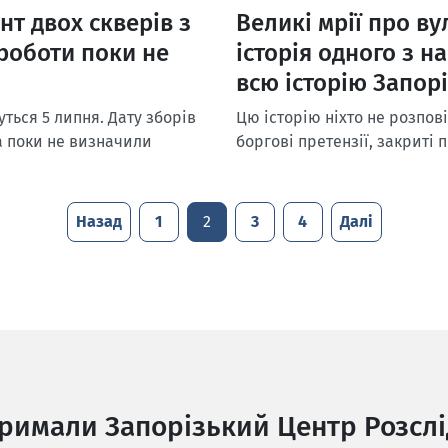
нт двох скверів з
Великі мрії про в
роботи поки не
історія одного з 
всю історію Запор
ться 5 липня. Дату зборів
Цю історію ніхто не розпов
а поки не визначили
боргові претензії, закриті 
Назад
1
2
3
4
Далі
тримали Запорізький Центр Розслі