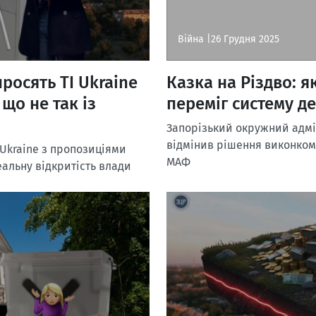
Війна |
26 Грудня 2025
росять TI Ukraine
Казка на Різдво: 
що не так із
переміг систему де
Запорізький окружний адмі
відмінив рішення виконком
 Ukraine з пропозиціями
МАФ
альну відкритість влади