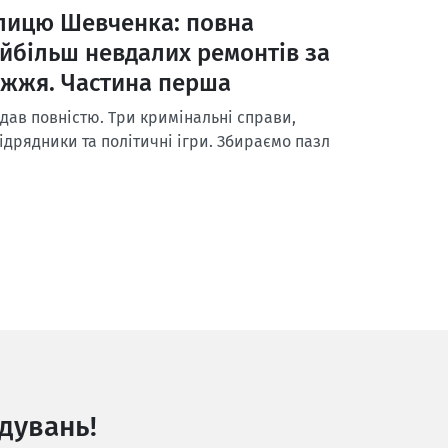
улицю Шевченка: повна
найбільш невдалих ремонтів за
іжжя. Частина перша
ідав повністю. Три кримінальні справи,
підрядники та політичні ігри. Збираємо пазл
дувань!