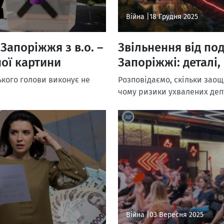
Війна |
18 Грудня 2025
Запоріжжя з в.о. –
Звільнення від под
ної картини
Запоріжжі: деталі,
ького голови виконує не
Розповідаємо, скільки заоща
чому ризики ухвалених деп
Війна |
03 Вересня 2025