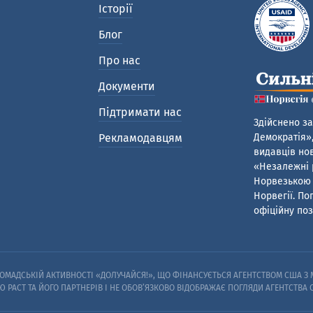
Історії
Блог
Про нас
Документи
Підтримати нас
Здійснено за
Рекламодавцям
Демократія»,
видавців нов
«Незалежні р
Норвезькою 
Норвегії. По
офіційну поз
МАДСЬКІЙ АКТИВНОСТІ «ДОЛУЧАЙСЯ!», ЩО ФІНАНСУЄТЬСЯ АГЕНТСТВОМ США З М
Ю PACT ТА ЙОГО ПАРТНЕРІВ I НЕ ОБОВ’ЯЗКОВО ВІДОБРАЖАЄ ПОГЛЯДИ АГЕНТСТВА