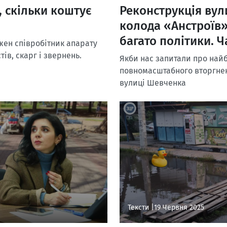
, скільки коштує
Реконструкція вул
колода «Анстроїв»
багато політики. Ч
ожен співробітник апарату
ів, скарг і звернень.
Якби нас запитали про най
повномасштабного вторгнен
вулиці Шевченка
Тексти |
19 Червня 2025