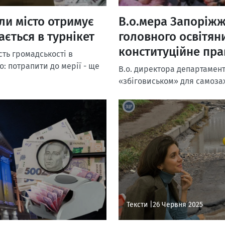
ли місто отримує
В.о.мера Запоріжжя
ається в турнікет
головного освітян
конституційне пра
сть громадськості в
о: потрапити до мерії - ще
В.о. директора департамент
«збіговиськом» для самозах
Тексти |
26 Червня 2025