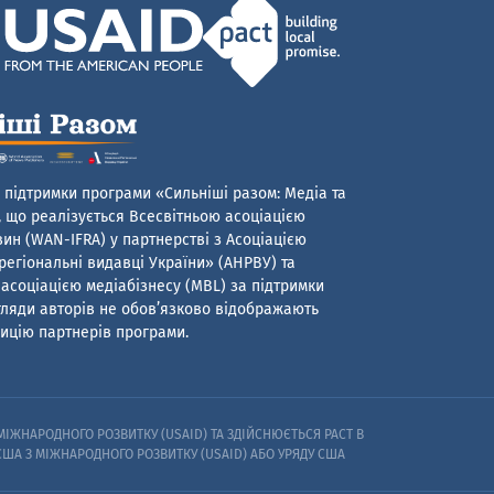
 підтримки програми «Сильніші разом: Медіа та
 що реалізується Всесвітньою асоціацією
ин (WAN-IFRA) у партнерстві з Асоціацією
егіональні видавці України» (АНРВУ) та
асоціацією медіабізнесу (MBL) за підтримки
гляди авторів не обов’язково відображають
ицію партнерів програми.
ІЖНАРОДНОГО РОЗВИТКУ (USAID) ТА ЗДІЙСНЮЄТЬСЯ PACT В
 США З МІЖНАРОДНОГО РОЗВИТКУ (USAID) АБО УРЯДУ США