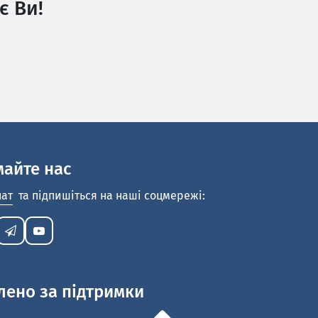
є Ви!
майте нас
нат
та підпишіться на наші соцмережі:
лено за підтримки