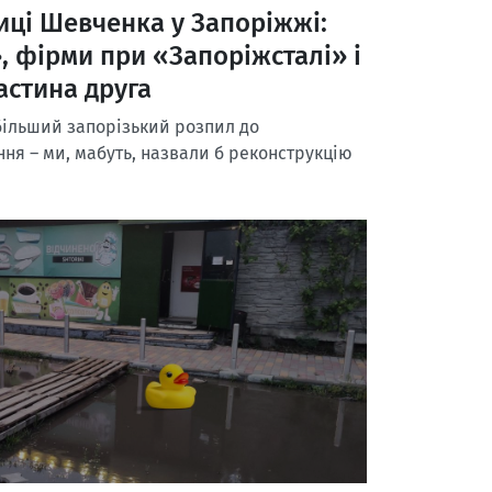
иці Шевченка у Запоріжжі:
, фірми при «Запоріжсталі» і
астина друга
більший запорізький розпил до
ня – ми, мабуть, назвали б реконструкцію