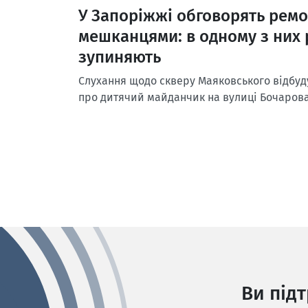
У Запоріжжі обговорять ремо
мешканцями: в одному з них 
зупиняють
Слухання щодо скверу Маяковського відбуду
про дитячий майданчик на вулиці Бочаров
Ви під