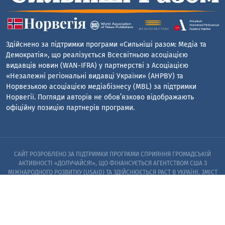
Здійснено за підтримки програми «Сильніші разом: Медіа та
Демократія», що реалізується Всесвітньою асоціацією
видавців новин (WAN-IFRA) у партнерстві з Асоціацією
«Незалежні регіональні видавці України» (АНРВУ) та
Норвезькою асоціацією медіабізнесу (MBL) за підтримки
Норвегії. Погляди авторів не обов’язково відображають
офіційну позицію партнерів програми.
САЙТ РОЗРОБЛЕНО ЗА ПІДТРИМКИ ПРОГРАМИ СПРИЯННЯ ГРОМАДСЬКІЙ
АКТИВНОСТІ «ДОЛУЧАЙСЯ!», ЩО ФІНАНСУЄТЬСЯ АГЕНТСТВОМ США З
МІЖНАРОДНОГО РОЗВИТКУ (USAID) ТА ЗДІЙСНЮЄТЬСЯ PACT В УКРАЇНІ. ЗМІСТ
САЙТУ Є ВИНЯТКОВОЮ ВІДПОВІДАЛЬНІСТЮ PACT ТА ЙОГО ПАРТНЕРІВ I НЕ
ОБОВ’ЯЗКОВО ВІДОБРАЖАЄ ПОГЛЯДИ АГЕНТСТВА США З МІЖНАРОДНОГО
РОЗВИТКУ (USAID) АБО УРЯДУ США