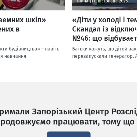
Війна |
11 Листопада 2025
дземних шкіл»
«Діти у холоді і т
ених в
Скандал із відклю
№46: що відбуваєт
кти будівництва» – навіть
Батьки кажуть, що дітей за
ля навчання
перезапускали генератор. 
тримали Запорізький Центр Розслі
родовжуємо працювати, тому що 