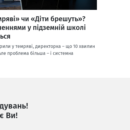
емряві» чи «Діти брешуть»?
ченнями у підземній школі
ься
крили у темряві, директорка – що 10 хвилин
Але проблема більша – і системна
дувань!
є Ви!