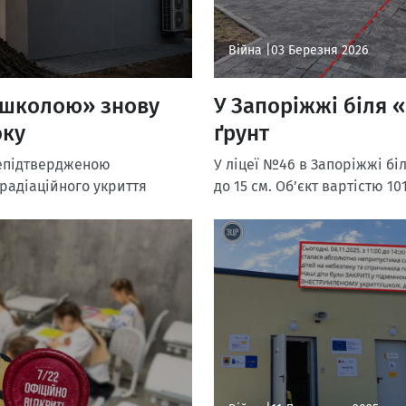
Війна |
03 Березня 2026
 школою» знову
У Запоріжжі біля 
оку
ґрунт
непідтвердженою
У ліцеї №46 в Запоріжжі бі
радіаційного укриття
до 15 см. Об’єкт вартістю 10