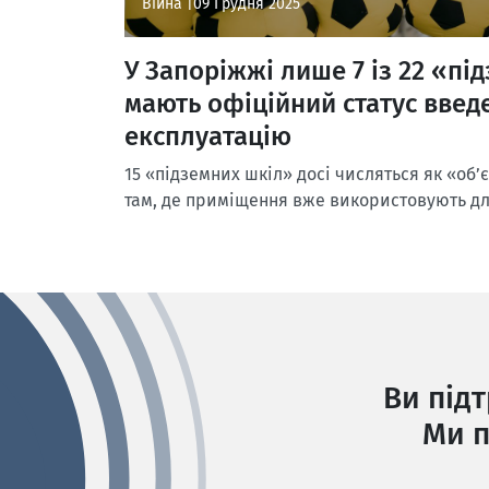
Війна |
09 Грудня 2025
У Запоріжжі лише 7 із 22 «пі
мають офіційний статус введ
експлуатацію
15 «підземних шкіл» досі числяться як «об’є
там, де приміщення вже використовують д
Ви під
Ми п